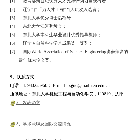
[1]
教育部新世纪优秀人才支持计划项目获得者；
[2]
辽宁
“
百千万人才工程
”
百人层次入选者；
[3]
东北大学优秀博士后称号；
[4]
东北大学江河奖教金；
[5]
东北大学本科生毕业设计优秀指导教师；
[6]
辽宁省自然科学学术成果奖
一等奖；
[7]
国际
World Association of Science Engineering
协会颁发的
最佳优秀论文奖。
9
、联系方式
电话：
13940255960
；
E-mail: lxguo@mail.neu.edu.cn
通讯地址：东北大学
机械工程与自动化学院，
110819
，沈阳
.
5、发表论文
8、学术兼职及国际交流情况