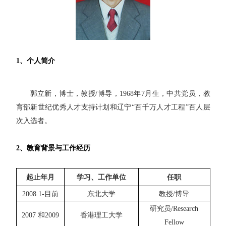
1
、个人简介
郭立新，博士，教授
/
博导，
1968
年
7
月生，中共党员，教
育部新世纪优秀人才支持计划和辽宁
“
百千万人才工程
”
百人层
次入选者。
2
、教育背景与工作经历
起止年月
学习、工作单位
任职
2008.1-
目前
东北大学
教授
/
博导
研究员
/
Research
2007
和
2009
香港理工大学
Fellow