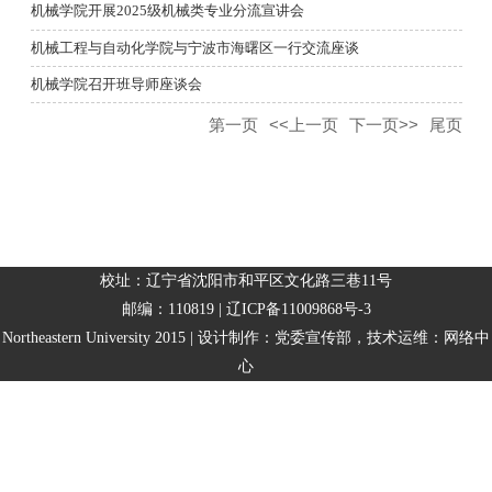
机械学院开展2025级机械类专业分流宣讲会
机械工程与自动化学院与宁波市海曙区一行交流座谈
机械学院召开班导师座谈会
第一页
<<上一页
下一页>>
尾页
校址：辽宁省沈阳市和平区文化路三巷11号
邮编：110819 | 辽ICP备11009868号-3
Northeastern University 2015 | 设计制作：党委宣传部，技术运维：网络中
心