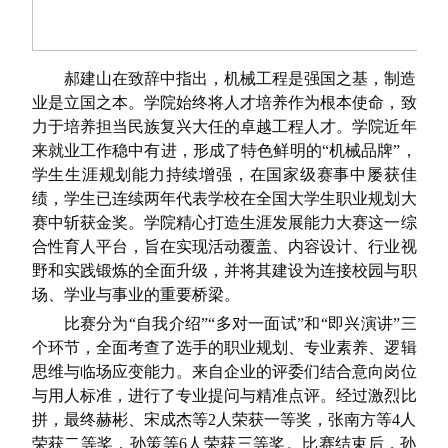
郝建山在致辞中指出，机械工程是强国之基，制造
业是立国之本。学院始终将人才培养作为根本使命，致
力于培养担当民族复兴大任的卓越工程人才。学院近年
来就业工作稳中有进，形成了特色鲜明的“机械品牌”，
学生生涯规划能力持续增强，在国家级赛事中屡获佳
绩，学生已连续两年代表学校在全国大学生职业规划大
赛中斩获金奖。学院精心打造生涯发展能力大赛这一综
合性育人平台，旨在实现活动覆盖、内容设计、行业视
野和实践锻炼的全面升级，并将其建设为连接校园与职
场、学业与事业的重要桥梁。
比赛分为“自我介绍”“多对一面试”和“即兴演讲”三
个环节，全面考查了选手的职业规划、专业素养、逻辑
思维与临场应变能力。来自企业的评委们结合意向岗位
与用人标准，进行了专业提问与精准点评。经过激烈比
拼，最终赫彬、宋成杰等2人荣获一等奖，张南方等4人
荣获二等奖，孙策等6人荣获三等奖。比赛结束后，孙