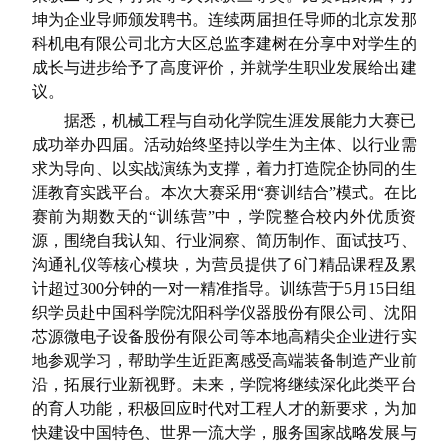
坤为企业导师颁发聘书。连续两届担任导师的北京发那
科机电有限公司北方大区总监李建树在分享中对学生的
成长与进步给予了高度评价，并就学生职业发展给出建
议。
据悉，机械工程与自动化学院生涯发展能力大赛已
成功举办四届。活动始终坚持以学生为主体、以行业需
求为导向、以实战演练为支撑，着力打造院企协同的生
涯教育实践平台。本次大赛采用“赛训结合”模式。在比
赛前为期数天的“训练营”中，学院整合校内外优质资
源，围绕自我认知、行业洞察、简历制作、面试技巧、
沟通礼仪等核心模块，为营员提供了6门精品课程及累
计超过300分钟的一对一精准指导。训练营于5月15日组
织学员赴中国科学院沈阳科学仪器股份有限公司、沈阳
芯源微电子设备股份有限公司等本地高精尖企业进行实
地参观学习，帮助学生近距离感受高端装备制造产业前
沿，拓展行业新视野。未来，学院将继续深化此类平台
的育人功能，积极回应时代对工程人才的新要求，为加
快建设中国特色、世界一流大学，服务国家战略发展与