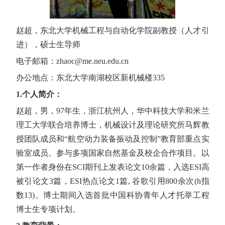
赵超，东北大学机械工程与自动化学院副教授（人才引
进），硕士生导师
电子邮箱：
zhaoc@me.neu.edu.cn
办公地点：东北大学南湖校区新机械楼
335
1.个人简介：
赵超，男，
97
年生，浙江杭州人，华中科技大学和米兰
理工大学联合培养博士，机械设计及理论研究所马辉教
授团队成员和
“
航空动力装备振动及控制
”
教育部重点实
验室成员。参与多项国家自然基金及校企合作项目。以
第一作者身份在
SCI
期刊上发表论文
10
余篇，入选
ESI
高
被引论文
3
篇，
ESI
热点论文
1
篇
,
谷歌引用
800
余次
(h
指
数
13)
。博士期间入选首批中国科协青年人才托举工程
博士生专项计划。