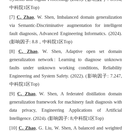
中科院
1
区
Top)
[7]
C. Zhao
, W. Shen, Imbalanced domain generalization
via Semantic-Discriminative augmentation for intelligent
fault diagnosis, Advanced Engineering Informatics. (2024).
(
影响因子
: 8.8
，中科院
1
区
Top)
[8]
C. Zhao
, W. Shen, Adaptive open set domain
generalization network : Learning to diagnose unknown
faults under unknown working conditions, Reliability
Engineering and System Safety. (2022). (
影响因子
: 7.247,
中科院
1
区
Top)
[9]
C. Zhao
, W. Shen, A federated distillation domain
generalization framework for machinery fault diagnosis with
data privacy, Engineering Applications of Artificial
Intelligence. (2024). (
影响因子
: 8,
中科院
1
区
Top)
[10]
C. Zhao
, G. Liu, W. Shen, A balanced and weighted