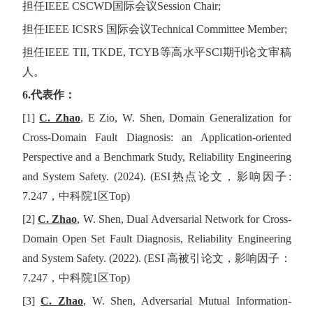
担任
IEEE CSCWD
国际会议
Session Chair;
担任
IEEE ICSRS
国际会议
Technical Committee Member;
担任
IEEE TII, TKDE, TCYB
等高水平
SCl
期刊论文审稿
人。
6.代表作：
[1]
C. Zhao
, E Zio, W. Shen, Domain Generalization for
Cross-Domain Fault Diagnosis: an Application-oriented
Perspective and a Benchmark Study, Reliability Engineering
and System Safety. (2024). (ESI
热点论文，影响因子
:
7.247
，中科院
1
区
Top)
[2]
C. Zhao
, W. Shen, Dual Adversarial Network for Cross-
Domain Open Set Fault Diagnosis, Reliability Engineering
and System Safety. (2022). (ESI
高被引论文，影响因子：
7.247
，中科院
1
区
Top)
[3]
C. Zhao
, W. Shen, Adversarial Mutual Information-