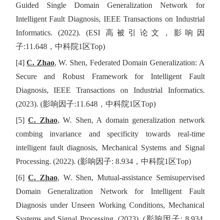
Guided Single Domain Generalization Network for
Intelligent Fault Diagnosis, IEEE Transactions on Industrial
Informatics. (2022). (ESI
高被引论文，影响因
子
:11.648
，中科院
1
区
Top)
[4]
C. Zhao
, W. Shen, Federated Domain Generalization: A
Secure and Robust Framework for Intelligent Fault
Diagnosis, IEEE Transactions on Industrial Informatics.
(2023). (
影响因子
:11.648
，中科院
1
区
Top)
[5]
C. Zhao
, W. Shen, A domain generalization network
combing invariance and specificity towards real-time
intelligent fault diagnosis, Mechanical Systems and Signal
Processing. (2022). (
影响因子
: 8.934
，中科院
1
区
Top)
[6]
C. Zhao
, W. Shen, Mutual-assistance Semisupervised
Domain Generalization Network for Intelligent Fault
Diagnosis under Unseen Working Conditions, Mechanical
Systems and Signal Processing. (2023). (
影响因子
: 8.934,