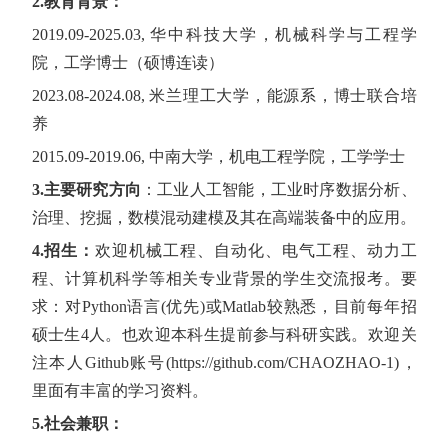
2.教育背景：
2019.09-2025.03,
华中科技大学，机械科学与工程学
院，工学博士（硕博连读）
2023.08-2024.08,
米兰理工大学，能源系，博士联合培
养
2015.09-2019.06,
中南大学，机电工程学院，工学学士
3.主要研究方向
：工业人工智能，工业时序数据分析、
治理、挖掘，数模混动建模及其在高端装备中的应用。
4.招生：
欢迎机械工程、自动化、电气工程、动力工
程、计算机科学等相关专业背景的学生交流报考。要
求：对
Python
语言
(
优先
)
或
Matlab
较熟悉，目前每年招
硕士生
4
人。也欢迎本科生提前参与科研实践。欢迎关
注本人
Github
账号
(
https://github.com/CHAOZHAO-1
)
，
里面有丰富的学习资料。
5.社会兼职：