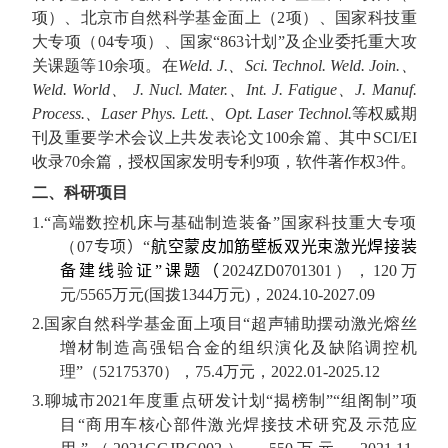
项）、北京市自然科学基金面上（
2
项）、国家科技重
大专项（
04
专项）、国家“
863
计划”及企业委托重大攻
关课题等
10
余项。在
Weld. J.
、
Sci. Technol. Weld. Join.
、
Weld. World
、
J. Nucl. Mater.
、
Int. J. Fatigue
、
J. Manuf.
Process.
、
Laser Phys. Lett.
、
Opt. Laser Technol.
等权威期
刊及重要学术会议上共发表论文
100
余篇、其中
SCI/EI
收录
70
余篇，授权国家发明专利
9
项，软件著作权
3
件。
二、科研项目
1.“
高端数控机床与基础制造装备”国家科技重大专项
（
07
专项）“
航空蒙皮加筋壁板双光束激光焊接装
备建线验证”课题（
2024ZD0701301
），
120
万
元
/5565
万元
(
国拨
1344
万元
)
，
2024.10-2027.09
2.
国家自然科学基金面上项目“超声辅助摆动激光熔丝
增材制造高强铝合金的组织演化及缺陷调控机
理”（
52175370
），
75.4
万元，
2022.01-2025.12
3.
聊城市
2021
年度重点研发计划“揭榜制”“组阁制”项
目“商用车核心部件激光焊接技术研究及示范应