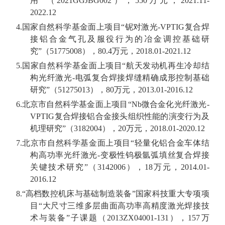
用”（
2021GGJBG002
），
550
万元，
2021.11-
2022.12
4.
国家自然科学基金面上项目“铌对激光
-VPTIG
复合焊
接铝合金气孔及服役行为的冶金调控基础研
究”（
51775008
），
80.4
万元，
2018.01-2021.12
5.
国家自然科学基金面上项目“
航天发动机再生冷却结
构光纤激光
-
电弧复合焊接焊缝精确成形控制基础
研究
”（
51275013
），
80
万元，
2013.01-2016.12
6.
北京市自然科学基金面上项目“
Nb
微合金化光纤激光
-
VPTIG
复合焊接铝合金接头组织性能的演变行为及
机理研究”（
3182004
），
20
万元，
2018.01-2020.12
7.
北京市自然科学基金面上项目“轻量化铝合金车体结
构高功率光纤激光
-
变极性钨极氩弧填丝复合焊接
关键技术研究”（
3142006
），
18
万元，
2014.01-
2016.12
8.“
高档数控机床与基础制造装备”国家科技重大专项项
目“大尺寸三维多层曲面高功率高精度激光焊接技
术与装备”子课题（
2013ZX04001-131
），
157
万