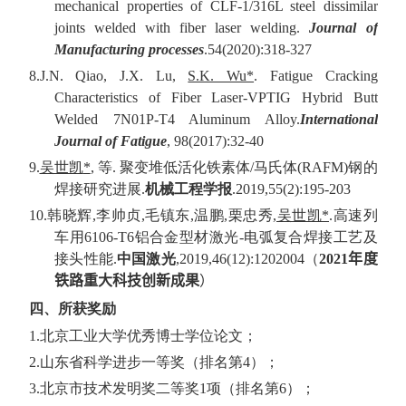
mechanical properties of CLF-1/316L steel dissimilar
joints welded with fiber laser welding.
Journal of
Manufacturing processes
.54(2020):318-327
8.J.N. Qiao, J.X. Lu,
S.K. Wu*
. Fatigue Cracking
Characteristics of Fiber Laser-VPTIG Hybrid Butt
Welded 7N01P-T4 Aluminum Alloy.
International
Journal of Fatigue
,
9
8
(201
7
):
32
-
40
9.
吴世凯
*
,
等
.
聚变堆低活化铁素体
/
马氏体
(RAFM)
钢的
焊接研究进展
.
机械工程学报
.2019,55(2):195-203
10.
韩晓辉
,
李帅贞
,
毛镇东
,
温鹏
,
栗忠秀
,
吴世凯
*
.
高速列
车用
6106-T6
铝合金型材激光
-
电弧复合焊接工艺及
接头性能
.
中国激光
,2019,46(12):1202004
（
2021
年度
铁路重大科技创新成果
）
四、所获奖励
1.
北京工业大学优秀博士学位论文；
2.
山东省科学进步一等奖（排名第
4
）；
3.
北京市技术发明奖二等奖
1
项（排名第
6
）；