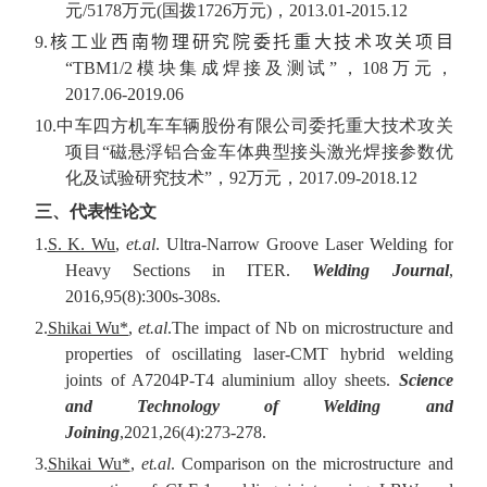
元
/5178
万元
(
国拨
1726
万元
)
，
2013.01-2015.12
9.
核工业西南物理研究院委托重大
技术攻关项目
“
TBM1/2
模块集成焊接及测试”，
108
万元，
2017.06-2019.06
10.
中车四方机车车辆股份有限公司委托重大技术攻关
项目“磁悬浮铝合金车体典型接头激光焊接参数优
化及试验研究技术”，
92
万元，
2017.09-2018.12
三、代表性论文
1.
S. K. Wu
,
et.al
. Ultra-Narrow Groove Laser Welding for
Heavy Sections in ITER.
Welding Journal
,
2016,95(8):
300s-308s.
2.
Shikai Wu*
,
et.al
.The impact of Nb on microstructure and
properties of oscillating laser-CMT hybrid welding
joints of A7204P-T4 aluminium alloy sheets.
Science
and Technology of Welding and
Joining
,2021,26(4):273-278.
3.
Shikai Wu*
,
et.al
. Comparison on the microstructure and