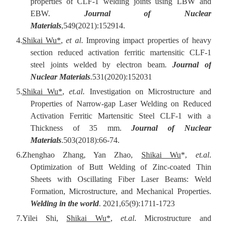
properties of CLF-1 welding joints using LBW and
EBW.
Journal of Nuclear
Materials
,549(2021):152914.
4.
Shikai Wu*
,
et al
. Improving impact properties of heavy
section reduced activation ferritic martensitic CLF-1
steel joints welded by electron beam.
Journal of
Nuclear Materials
.531(2020):152031
5.
Shikai Wu*
,
et.al
. Investigation on Microstructure and
Properties of Narrow-gap Laser Welding on Reduced
Activation Ferritic Martensitic Steel CLF-1 with a
Thickness of 35 mm.
Journal of Nuclear
Materials
.503(2018):66-74.
6.Zhenghao Zhang, Yan Zhao,
Shikai Wu
*,
et.al
.
Optimization of Butt Welding of Zinc-coated Thin
Sheets with Oscillating Fiber Laser Beams: Weld
Formation, Microstructure, and Mechanical Properties.
Welding in the world
. 2021,65(9):1711-1723
7.Yilei Shi,
Shikai Wu*
,
et.al
. Microstructure and