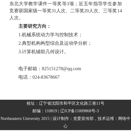
东北大学教学课件一等奖等
3
项；近五年指导学生参加
竞赛获国家级一等奖
31
人次、二等奖
20
人次、三等奖
14
人次。
主要研究方向：
1.
机械系统动力学与控制技术；
2.
典型机构构型综合及运动学分析；
3.
计算机辅助几何设计。
电子邮箱：
825151278@qq.com
电话：
024-83678667
校址：辽宁省沈阳市和平区文化路三巷11号
邮编：110819 | 辽ICP备11009868号-3
Northeastern University 2015 | 设计制作：党委宣传部，技术运维：网络中
心