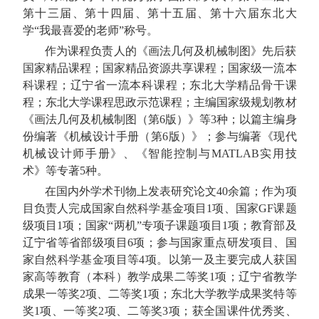
第十三届、第十四届、第十五届、第十六届东北大
学“我最喜爱的老师”称号。
作为课程负责人的《画法几何及机械制图》先后获
国家精品课程；国家精品资源共享课程；国家级一流本
科课程；辽宁省一流本科课程；东北大学精品骨干课
程；东北大学课程思政示范课程；主编国家级规划教材
《画法几何及机械制图（第
6
版）》等
3
种；以篇主编身
份编著《机械设计手册（第
6
版）》；参与编著《现代
机械设计师手册》、《智能控制与
MATLAB
实用技
术》等专著
5
种。
在国内外学术刊物上发表研究论文
40
余篇；作为项
目负责人完成国家自然科学基金项目
1
项、国家
GF
课题
级项目
1
项；国家“两机”专项子课题项目
1
项；教育部及
辽宁省等省部级项目
6
项；参与国家重点研发项目、国
家自然科学基金项目等
4
项。以第一及主要完成人获国
家高等教育（本科）教学成果二等奖
1
项；辽宁省教学
成果一等奖
2
项、二等奖
1
项；东北大学教学成果奖特等
奖
1
项、一等奖
2
项、二等奖
3
项；获全国课件优秀奖、