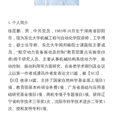
1.
个人简介
徐昆鹏，男，中共党员，
1983
年
10
月生于湖南省邵阳
市，现为东北大学机械工程与自动化学院讲师，工学博
士，硕士生导师。东北大学闻邦椿院士课题组主要成
员，
“
航空动力装备振动及控制
”
教育部重点实验室
(B
类
)
骨干研究人员。主要从事机械结构系统动力学、振
动控制、振动利用等方面研究。在各类学术期刊及会议
上以第一作者或通讯作者发表论文
15
篇，被【
SCI
】、
【
EI
】收录
14
篇。主持了国家自然科学基金面上项目
1
项，教育部基本科研业务费
1
项，广东省基础与应用基
础研究基金项目
1
项，两机专项子专题项目
1
项。获得辽
宁省科学技术三等奖
1
次，沈阳市科学技术进步二等奖
1
次。授权发明专利
1
项。