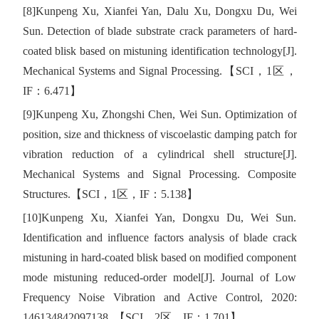
[8]Kunpeng Xu, Xianfei Yan, Dalu Xu, Dongxu Du, Wei
Sun. Detection of blade substrate crack parameters of hard-
coated blisk based on mistuning identification technology[J].
Mechanical Systems and Signal Processing.
【
SCI
，
1
区，
IF
：
6.471
】
[9]Kunpeng Xu, Zhongshi Chen, Wei Sun. Optimization of
position, size and thickness of viscoelastic damping patch for
vibration reduction of a cylindrical shell structure[J].
Mechanical Systems and Signal Processing. Composite
Structures.
【
SCI
，
1
区，
IF
：
5.138
】
[10]Kunpeng Xu, Xianfei Yan, Dongxu Du, Wei Sun.
Identification and influence factors analysis of blade crack
mistuning in hard-coated blisk based on modified component
mode mistuning reduced-order model[J]. Journal of Low
Frequency Noise Vibration and Active Control, 2020:
146134842097138.
【
SCI
，
2
区，
IF
：
1.701
】