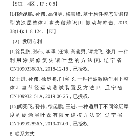
【
SCI
，
4
区，
IF
：
0.8
】
[14]
徐昆鹏
,
孙伟
,
高俊男
,
梅雪峰
.
基于构件模态失谐模
型的涂层整体叶盘失谐辨识
[J].
振动与冲击
, 2019,
38(14): 118-124.
【
EI
】
（
2
）发明专利
[1]
徐昆鹏
,
孙伟
,
李晖
,
汪博
,
高俊男
,
谭龙飞
,
张月
.
一种
利用涂层修复失谐叶盘的方法
[P].
辽宁省：
CN109033680A, 2018-12-18
，已授权
.
[2]
王进
,
孙伟
,
徐昆鹏
,
闫宪飞
.
一种行波激励作用下整
体叶盘节径运动测试装置及方法
[P].
辽宁省：
CN109932151A, 2019-06-25
，已授权
.
[15]
闫宪飞
,
孙伟
,
徐昆鹏
,
王进
.
一种适用于不同涂层厚
度的硬涂层叶盘有限元建模方法
[P].
辽宁省：
CN109992856A, 2019-07-09
，已授权
.
8. 联系
方式