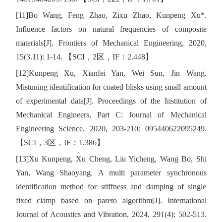
[11]Bo Wang, Feng Zhao, Zixu Zhao, Kunpeng Xu*.
Influence factors on natural frequencies of composite
materials[J]. Frontiers of Mechanical Engineering, 2020,
15(3.11): 1-14.
【
SCI
，
2
区，
IF
：
2.448
】
[12]Kunpeng Xu, Xianfei Yan, Wei Sun, Jin Wang.
Mistuning identification for coated blisks using small amount
of experimental data[J]. Proceedings of the Institution of
Mechanical Engineers, Part C: Journal of Mechanical
Engineering Science, 2020, 203-210: 095440622095249.
【
SCI
，
3
区，
IF
：
1.386
】
[13]Xu Kunpeng, Xu Cheng, Liu Yicheng, Wang Bo, Shi
Yan, Wang Shaoyang. A multi parameter synchronous
identification method for stiffness and damping of single
fixed clamp based on pareto algorithm[J]. International
Journal of Acoustics and Vibration, 2024, 291(4): 502-513.