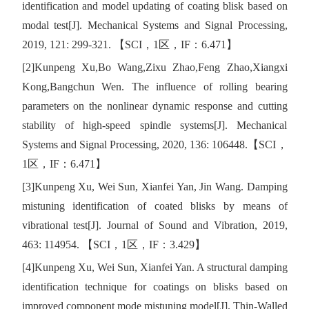
identification and model updating of coating blisk based on
modal test[J]. Mechanical Systems and Signal Processing,
2019, 121: 299-321.
【
SCI
，
1
区，
IF
：
6.471
】
[2]
Kunpeng Xu,
Bo Wang,
Zixu Zhao,
Feng Zhao,
Xiangxi
Kong,
Bangchun Wen
. The influence of rolling bearing
parameters on the nonlinear dynamic response and cutting
stability of high-speed spindle systems[J]. Mechanical
Systems and Signal Processing, 2020, 136: 106448.
【
SCI
，
1
区，
IF
：
6.471
】
[3]Kunpeng Xu, Wei Sun, Xianfei Yan, Jin Wang. Damping
mistuning identification of coated blisks by means of
vibrational test[J]. Journal of Sound and Vibration, 2019,
463: 114954.
【
SCI
，
1
区，
IF
：
3.429
】
[4]Kunpeng Xu, Wei Sun, Xianfei Yan. A structural damping
identification technique for coatings on blisks based on
improved component mode mistuning model[J]. Thin-Walled