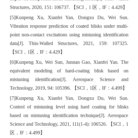
Structures, 2020, 151: 106737.
【
SCI
，
1
区，
IF
：
4.429
】
[5]Kunpeng Xu, Xianfei Yan, Dongxu Du, Wei Sun.
Vibration response prediction of coated blisks under multi-
point non-contact excitations using mistuning identification
data[J]. Thin-Walled Structures, 2021, 159: 107325.
【
SCI
，
1
区，
IF
：
4.429
】
[6]Kunpeng Xu, Wei Sun, Junnan Gao, Xianfei Yan. The
equivalent modeling of hard-coating blisk based on
mistuning identification[J]. Aerospace Science and
Technology, 2019, 94: 105396.
【
SCI
，
1
区，
IF
：
4.499
】
[7]Kunpeng Xu, Xianfei Yan, Dongxu Du, Wei Sun.
Control of mistuning level using hard coating for blisks
based on mistuning identification technique[J]. Aerospace
Science and Technology, 2021, 111(1-4): 106526.
【
SCI
，
1
区，
IF
：
4.499
】