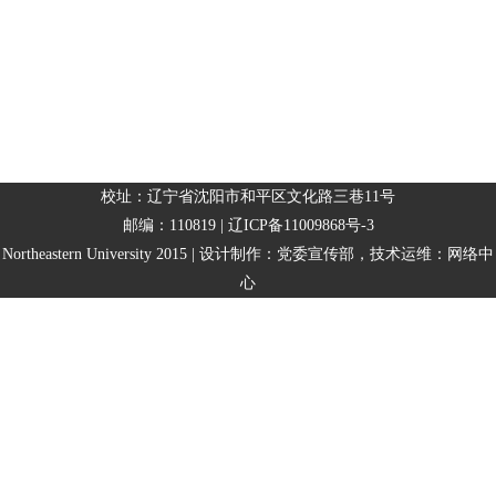
校址：辽宁省沈阳市和平区文化路三巷11号
邮编：110819 | 辽ICP备11009868号-3
Northeastern University 2015 | 设计制作：党委宣传部，技术运维：网络中
心