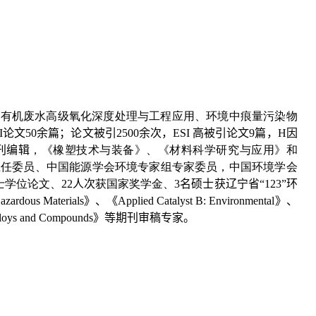
、
有机
废水
高级氧化
深度处理与工程应用
、
环境中痕量污染物
I
论文
50
余篇；论文被引
2500
余次，
ESI
高被引论文
9
篇，
H
因
刊编辑
，《橡塑技术与装备》、《材料科学研究与应用》和
主任委员、中国能源学会环境专家组专家委员，
中国环境学会
士学位论文
、
22
人次
获国家奖学金
、
3
名硕士获辽宁省“
123”
环
Hazardous Materials
》、《
Applied Catalyst B: Environmental
》、
lloys and Compounds
》等期刊审稿专家。