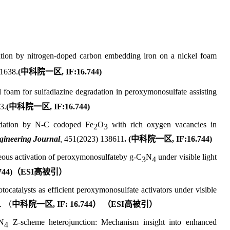
vation by nitrogen-doped carbon embedding iron on a nickel foam
41638.
(
中科院一区
, IF:
16.744
)
 foam for sulfadiazine degradation in peroxymonosulfate assisting
3.
(
中科院一区
, IF:
16.744
)
adation by N-C codoped Fe
O
with rich oxygen vacancies in
2
3
ineering Journal
,
451(2023) 138611
.
(
中科院一区
, IF:
16.744
)
neous activation of peroxymonosulfate
by g-C
N
under visible light
3
4
744
)
（
ESI
高被引
）
ocatalysts as efficient peroxymonosulfate activators under visible
.
（
中科院一区
,
IF:
16.744
） （
ESI
高被引
）
N
Z-scheme heterojunction: Mechanism insight into enhanced
4