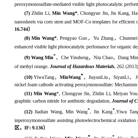
peroxymonosulfate-mediated visible light photocatalytic perfo
(7)
Zhilin Li,
Min Wang*
, Chongyue Jin, Jin Kang, H
nanosheets via corn stem and MOF-Co templates for efficient o
16.744
）
(8)
Min Wang*
, Pengyao Guo
，
Yu Zhang
，
Chunmei 
enhanced visible light photocatalytic perfomance for organic de
*
(9)
Wang Min
，
Che Yinsheng
，
Niu Chao
，
Dang Min
of methyl orange.
Journal of Hazardous Materials
,
262 (
2013)
*
(10)
Yiwu
Tang
，
Min
Wang
，
Jiayun
Liu
，
Siyan
Li
，
J
nickel foam cathode activating peroxymonosulfate: Mechanism
(11)
Min Wang
*, Chongyue Jin, Zhilin Li, Meiyan You,
graphitic carbon nitride for antibiotic degradation,
Journal of C
*
*
(12)
Jiadian Wang
, Min Wang
,
Jin Kang
,
Yiwu Tan
in
peroxymonosulfate assisting photoelectrochemical oxidatio
区，
IF:
9.136
）
*
*