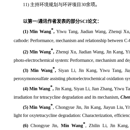
11)
主持环境规划与环评项目
30
余项。
以第一
/
通讯作者发表的部分
SCI
论文：
*
(1) Min Wang
,
Yiwu Tang, Jiadian Wang, Zhenqi Xu
cathode: Performance, mechanism and relationship between C
*
(2)
Min Wang
,
Zhenqi Xu, Jiadian Wang, Jin Kang, Y
photo-electrochemical system: Performance, mechanism and de
*
(3)
Min Wang
,
Siyan Li, Jin Kang, Yiwu Tang, Ji
peroxymonosulfate assisting photoelectrochemical oxidation s
*
(4)
Min Wang
,
Jin Kang, Siyan Li, Jian Zhang, Yiwu T
irradiation
for tetracycline
degradation and its mechanism
,
Chem
*
(5) Min Wang
,
Chongyue Jin, Jin Kang, Jiayun Liu, Yi
light for oxytetracycline degradation: Characterization, effici
*
(6)
Chongyue Jin,
Min Wang
, Zhilin Li, Jin Kan