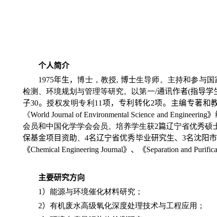
个人简介
1975
年生，
博士
，
教授
,
博士
生导师。主持和参与国
检测、
环境规划与管理等研究。以第一
/
通讯作者
(
指导学
子
30
。
授权发明专利
11
项
，专利转化
2
项。主编专著和
《
World Journal of Environmental Science and Engineering
》
会员
和
中国化学学会会员
。培养学生获
2
篇
辽宁省优秀硕
保基金项目资助
、
4
名辽宁省优秀毕业研究生、
3
名沈阳
《
Chemical Engineering Journal
》、《
Separation and Purific
主要研究方向
1
）
能源与环境催化材料
研究
；
2
）
有机
废水
高级氧化深度
处理
技术
与工程应用
；