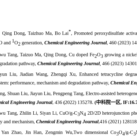
*
, Qing Dong, Taizhuo Ma, Bo Lai
, Promoted peroxydisulfate acti
1
-O and
O
generation,
Chemical Engineering Journal
, 460 (2023) 1
2
iwu Tang, Taizuo Ma, Qing Dong, Cu doped Fe
O
growing a nickel
2
3
gradation pathway,
Chemical Engineering Journal
,
466 (2023) 14301
ayun Liu,
Jiadian Wang, Zhengqi Xu,
Enhanced tetracycline degr
ystem: performance, mechanism and degradation pathway,
Chemical Eng
ang, Shuan Liu, Jiayun Liu, Pengpeng Tang,
Electro-assisted heteroge
ical Engineering Journal
,
436
(
2022
)
135278.
(
中科院一区
, IF:
16.
wu Tang, Zhilin Li, Siyan Li,
CuO/g-C
N
2D/2D heterojunction phot
3
4
ency and mechanism,
Chemical Engineering Journal
,
416 (2021) 128118
g, Yan Zhao, Jin Han, Zengmin Wu,
Two dimensional Co
O
/g-C
3
4
3