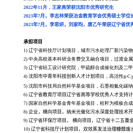
2
022
年
1
1
月，王家典荣获沈阳市优秀研究生
2023
年
7
月，李志林荣获冶金教育学会优秀硕士学位
2023
年
7
月，李思妍，刘家昀，唐乙午荣获辽宁省优
承担项目
1)
辽宁省科技厅计划项目，城市污水处理厂新污染物
2)
中央高校基本科研业务费交叉融合项目，过渡金属
3)
辽宁省轻工设计研究院，甲硫醇合成催化剂及二甲
4)
沈阳市中青年科技创新人才计划项
目，
高活性
g-C
3
5)
沈阳市科技局自然科学基金项目，石墨相氮化碳纳
6)
辽宁省教育厅项目辽宁省高等学校优秀人才支持计
7)
国家自然科学基金青年基金项目，秸秆为模板合成
8)
企业，横向项目，纳米光催化污水深度处理技术开
9)
辽宁省环保厅项目， 横向项目，辽宁省十二五重
10)
辽宁省科技厅计划项目，双效蒸发法治理糠醛废