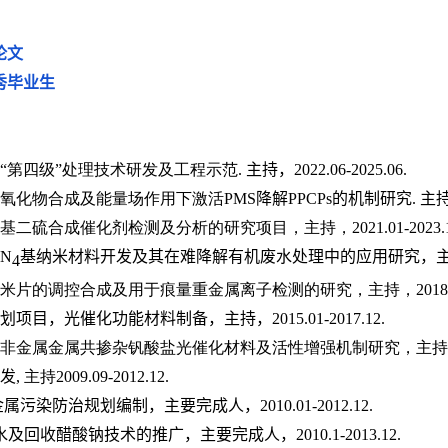
论文
秀毕业生
“第四级”处理技术研发及工程示范
.
主持，
2022.06-2025.06.
氧化物合成及能量场作用下激活
PMS
降解
PPCPs
的机制研究
.
主
基二硫合成催化剂检测及分析的研究项目，主持，
2021.01-2023.
N
基纳米材料开发及其在难降解有机废水处理中的应用研究，
4
米片的调控合成及用于痕量重金属离子检测的研究，主持，
2018
划项目，光催化功能材料制备，主持，
2015.01-2017.12
.
非金属金属共掺杂钒酸盐光催化材料及活性增强机制研究，主持
发
,
主持
2009.09-2012.12
.
金属污染防治规划编制，主要完成人，
2010.01-2012.12
.
水及回收醋酸钠技术的推广，主要完成人，
2010.1-2013.12
.