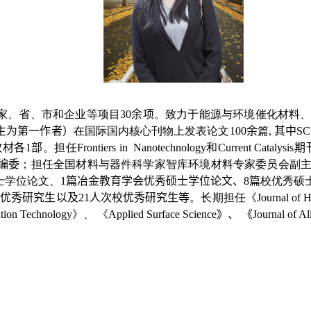
家、省、市和企业等项目
3
0
余项
。致力于能源与环境催化材料
生为第一作者）
在国际国内核心刊物上发表论文
100
余
篇
,
其中
SC
教材各
1
部
。
担任
Frontiers in Nanotechnology
和
Current Catalysis
期
编委
；
担任全国材料与器件科学家智库环境材料专家委员会副
士学位论文
、
1
篇冶金教育学会优秀硕士学位论文、
8
篇
校优秀硕
市优秀研究生以及
21
人次校优秀研究生等
。
长期担任《
Journal of 
ation Technology
》、 《
Applied Surface Science
》、 《
Journal of A