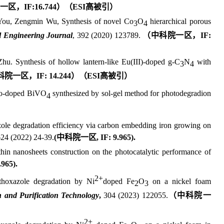
一区，
IF:
16.744
）（
ESI
高被引
）
You, Zengmin Wu, Synthesis of novel Co
O
hierarchical porous
3
4
 Engineering Journal
, 392 (2020) 123789.
（
中科院一区，
IF:
. Synthesis of hollow lantern-like Eu(III)-doped g-C
N
with
3
4
科院一区，
IF: 14.244
）（
ESI
高被引）
 co-doped BiVO
synthesized by sol-gel method for photodegradion
4
ole degradation efficiency via carbon embedding iron growing on
624
(20
22
)
24-39
.
(
中科院一区
, IF: 9.965
)
.
hin nanosheets construction on the photocatalytic performance of
9.965
)
.
2+
thoxazole degradation by Ni
doped
Fe
O
on a nickel foam
2
3
n and Purification Technology
,
304 (2023) 122055.
（
中科院一
2+