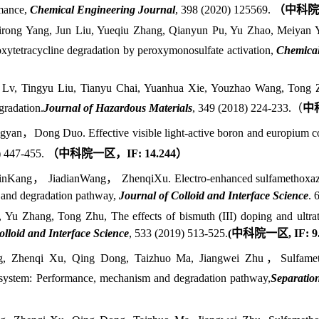
rmance,
Chemical Engineering Journal
, 398 (2020) 125569.
（
中科院
airong Yang, Jun Liu, Yueqiu Zhang, Qianyun Pu, Yu Zhao, Meiyan 
xytetracycline degradation by peroxymonosulfate activation,
Chemical
Lv, Tingyu Liu, Tianyu Chai, Yuanhua Xie, Youzhao Wang, Tong Zhu
gradation.
Journal of Hazardous Materials
, 349 (2018) 224-233.
（
中
gyan
，
Dong Duo. Effective visible light-active boron and europium
 447-455
.
（
中科院一区，
IF: 14.244
）
in
Kang
，
Jiadian
Wang
，
Zhenqi
Xu
.
Electro-enhanced sulfamethoxaz
 and degradation pathway
,
Journal of Colloid and Interface Science
.
 Yu Zhang, Tong Zhu, The effects of bismuth (III) doping and ultrat
olloid and Interface Science
, 533 (2019) 513-525.
(
中科院一区
, IF: 
g,
Zhenqi Xu, Qing Dong, Taizhuo Ma, Jiangwei Zhu
，
Sulfame
n system: Performance, mechanism and degradation pathway
,
Separatio