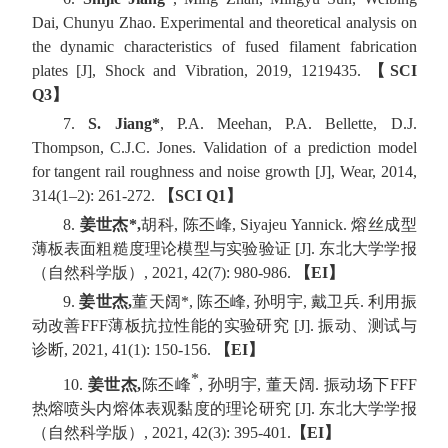
Dai, Chunyu Zhao. Experimental and theoretical analysis on
the dynamic characteristics of fused filament fabrication
plates
[J]
, Shock and Vibration, 2019, 1219435.
【
SCI
Q3
】
7.
S. Jiang*
, P.A. Meehan, P.A. Bellette, D.J.
Thompson, C.J.C. Jones. Validation of a prediction model
for tangent rail roughness and noise growth
[J]
, Wear, 2014,
314(1–2): 261-272.
【
SCI Q1
】
8.
姜世杰
*,
胡科
,
陈丕峰
, Siyajeu Yannick.
熔丝成型
薄板表面粗糙度理论模型与实验验证
[J].
东北大学学报
（自然科学版）
, 2021, 42(7): 980-986.
【
EI
】
9.
姜世杰
,
董天阔
*,
陈丕峰
,
孙明宇
,
戴卫兵
.
利用振
动改善
FFF
薄板抗拉性能的实验研究
[J].
振动、测试与
诊断
, 2021, 41(1): 150-156.
【
EI
】
*
10.
姜世杰
,
陈丕峰
,
孙明宇
,
董天阔
.
振动场下
FFF
热熔喷头内熔体表观黏度的理论研究
[J].
东北大学学报
（自然科学版）
, 2021, 42(3): 395-401.
【
EI
】