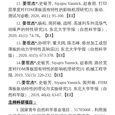
11.
姜世杰
*,
史银芳
, Siyajeu Yannick,
赵春雨
.
打印
层厚度对
FDM
薄板固有特性的影响机理研究
[J].
振动、
测试与诊断
, 2020, 40(1): 95-100.
【
EI
】
12.
姜世杰
*,
杨松
,
闻邦椿
,
战明
.
高速列车外流场气
动噪声的特性研究
[J].
东北大学学报（自然科学版）
,
2020, 41(1): 74-78
。
【
EI
】
13
.
姜世杰
*,
孙明宇
,
董天阔
,
陈丕峰
.
熔丝加工成型
薄板的动力学特性及响应
[J].
东北大学学报（自然科学
版）
, 2020, 41(5): 673-378.
【
EI
】
14.
姜世杰
*,
史银芳
, Siyajeu Yannick,
赵春雨
.
路径宽
度对
FDM
薄板固有特性的影响机理研究
[J].
机械工程学
报
, 2019, 55(15): 226-232
.
【
EI
】
15.
姜世杰
*,
史银芳
, Siyajeu Yannick,
闻邦椿
. FDM
薄板振动特性的理论与实验研究
[J].
东北大学学报（自
然科学版）
, 2019, 40(4): 63-67.
【
EI
】
主持科研项目：
1.
国家青年自然科学基金项目，
51705068
，利用振