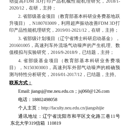
动提高
FDM 3D
打印产品机械性能机理研究，
2018/1-
2020/12
，在研，主持；
2.
省部级基金项目（教育部基本科研业务费基地跃
升项目），
N180703009
，利用超声振动改善
FDM 3D
打
印产品性能机理研究，
2019/01-2021/12
，在研，主持；
3.
省部级计划项目（辽宁省博士科研启动基金），
201601005
，高速列车外流场气动噪声的产生机理、数
值模拟与实验研究，
2016/9-2018/9
，已结题，主持；
4.
省部级基金项目（教育部基本科研业务费项
目），
N150303003
，高速列车外部气动噪声的精确预
测与特性分析研究，
2016/01-2017/12
，已结题，主持。
联系方式：
Email: jiangsj@me.neu.edu.cn
；
jsj060@126.com
电话：
18802498058
个人主页：
http://faculty.neu.edu.cn/jiangshijie
通讯地址：辽宁省沈阳市和平区文化路三巷
11
号
东北大学
319
信箱
110819