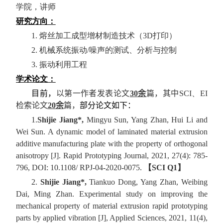
学院，讲师
研究方向：
1.
熔丝加工成型增材制造技术（
3D
打印）
2.
机械系统振动
/
噪声的测试、分析与控制
3.
振动利用工程
学术论文：
目前，
以第一作者发表论文
30
余
篇，其中
SCI
、
EI
检索论文
20
余
篇，
部分论文如下：
1.
Shijie Jiang*,
Mingyu Sun, Yang Zhan, Hui Li and
Wei Sun. A dynamic model of laminated material extrusion
additive manufacturing plate with the property of orthogonal
anisotropy [J]. Rapid Prototyping Journal, 2021, 27(4): 785-
796, DOI: 10.1108/ RPJ-04-2020-0075.
【
SCI Q1
】
2.
Shijie Jiang*,
Tiankuo Dong, Yang Zhan, Weibing
Dai, Ming Zhan. Experimental study on improving the
mechanical property of material extrusion rapid prototyping
parts by applied vibration [J], Applied Sciences, 2021,
11
(4),