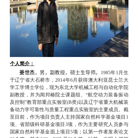
个人简介：
姜世杰
，男，副教授，硕士生导师。
1985
年
1
月生
于辽宁省大石桥市，
2014
年
6
月获得澳大利亚昆士兰大
学工学博士学位，现为东北大学机械工程与自动化学院
副教授，并为闻邦椿院士课题组、“航空动力装备振动
及控制”教育部重点实验室
(B
类
)
以及辽宁省重大机械装
备动力学可靠性与质量工程重点实验室的主要成员。截
至目前，作为项目负责人主持国家自然科学基金项目
1
项、省部级科研基金项目
3
项，作为主要研究人员参与
国家自然科学基金面上项目
5
项；以第一作者发表论文