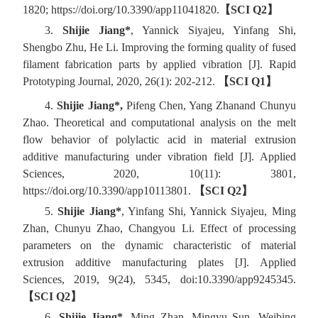
1820; https://doi.org/10.3390/app11041820.
【
SCI Q2
】
3.
Shijie Jiang*
, Yannick Siyajeu, Yinfang Shi,
Shengbo Zhu, He Li. Improving the forming quality of fused
filament fabrication parts by applied vibration
[J]
. Rapid
Prototyping Journal, 2020, 26(1): 202-212.
【
SCI Q1
】
4.
Shijie Jiang*,
Pifeng Chen, Yang Zhan
and Chunyu
Zhao. Theoretical and computational analysis on the melt
flow behavior of polylactic acid in material extrusion
additive manufacturing under vibration field [J]. Applied
Sciences, 2020, 10(11): 3801,
https://doi.org/10.3390/app10113801
.
【
SCI Q2
】
5.
Shijie Jiang*
, Yinfang Shi, Yannick Siyajeu, Ming
Zhan, Chunyu Zhao, Changyou Li. Effect of processing
parameters on the dynamic characteristic of material
extrusion additive manufacturing plates
[J]
. Applied
Sciences, 2019, 9(24), 5345, doi:10.3390/app9245345.
【
SCI Q2
】
6.
Shijie Jiang*
, Ming Zhan, Mingyu Sun, Weibing