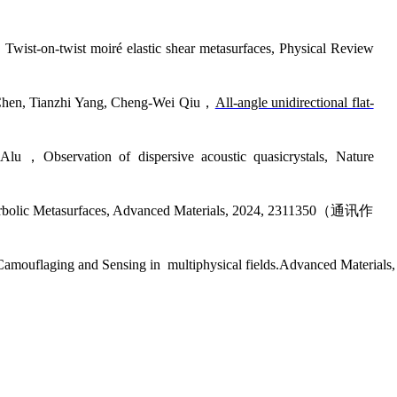
st-on-twist moiré elastic shear metasurfaces, Physical Review
Chen,
Tianzhi Yang
, Cheng-Wei Qiu
，
All-angle unidirectional flat-
 Alu
，
Observation of dispersive acoustic quasicrystals,
Nature
bolic Metasurfaces, Advanced Materials, 2024, 2311350
（通讯作
Camouflaging and Sensing in multiphysical fields.Advanced Materials,