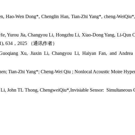
, Hao-Wen Dong*, Chenglin Han, Tian-Zhi Yang*, cheng-WeiQiu*, Twi
He, Yurou Jia, Changyou Li, Hongzhu Li, Xiao-Dong Yang, Li-Qun 
1), 634
，
2025
（通讯作者）
Guoqiang Xu, Jiaxin Li, Changyou Li, Haiyan Fan, and Andrea
hen; Tian-Zhi Yang*; Cheng-Wei Qiu ; Nonlocal Acoustic Moire Hyper
 Li, John TL Thong,
ChengweiQiu
*
,Invisiable Sensor: Simultaneous 