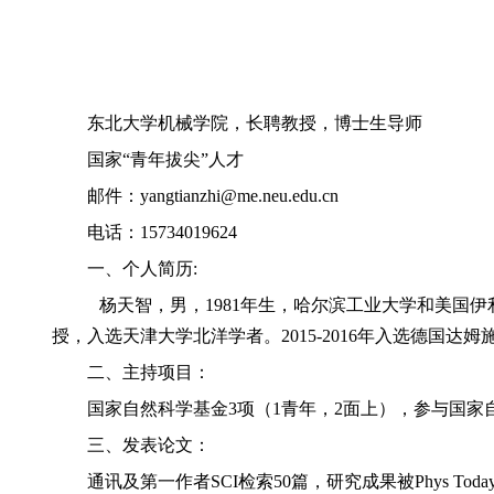
东北大学机械学院，长聘教授，博士生导师
国家“青年拔尖”人才
邮件：
yangtianzhi@me.neu.edu.cn
电话：
15734019624
一、个人简历
:
杨天智，男，
1981
年生，哈尔滨工业大学和美国伊
授，入选天津大学北洋学者。
2015-2016
年入选德国达姆
二、主持项目：
国家自然科学基金
3
项（
1
青年，
2
面上），参与国家
三、发表论文：
通讯及第一作者
SCI
检索
50
篇，研究成果被
Phys Today