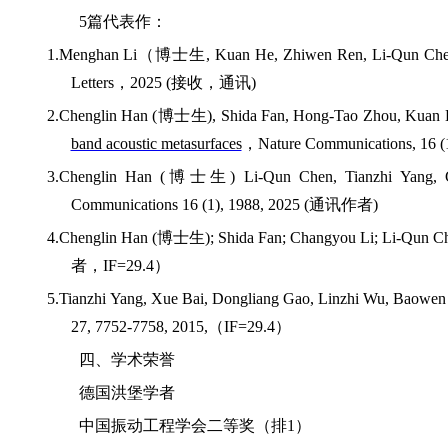
5
篇代表作：
1.Menghan Li
（博士生
, Kuan He, Zhiwen Ren, Li-Qun Chen
Letters
，
2025 (
接收，通讯
)
2.Chenglin Han (
博士生
), Shida Fan, Hong-Tao Zhou, Kuan 
band acoustic metasurfaces
，
Nature Communications,
16 (
3.Chenglin Han (
博士生
) Li-Qun Chen, Tianzhi Yang, 
Communications
16 (1), 1988,
2025 (
通讯作者
)
4.
Chenglin Han
(
博士生
)
; Shida Fan; Changyou Li; Li-Qun C
者，
IF=29.4
）
5.
Tianzhi Yang, Xue Bai, Dongliang Gao, Linzhi Wu, Baowen
27, 7752-7758, 2015,
（
IF=29.4
）
四、学术荣誉
德国洪堡学者
中国振动工程学会二等奖（排
1
）