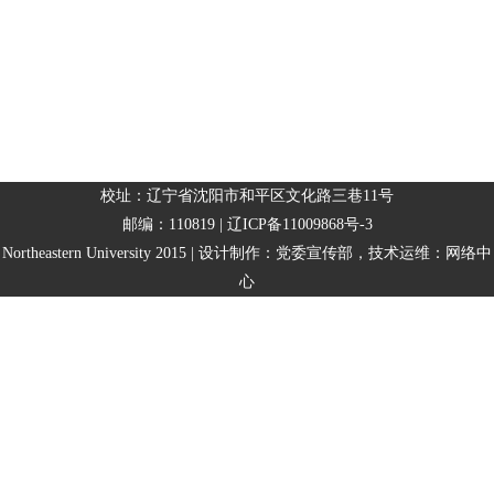
校址：辽宁省沈阳市和平区文化路三巷11号
邮编：110819 | 辽ICP备11009868号-3
Northeastern University 2015 | 设计制作：党委宣传部，技术运维：网络中
心