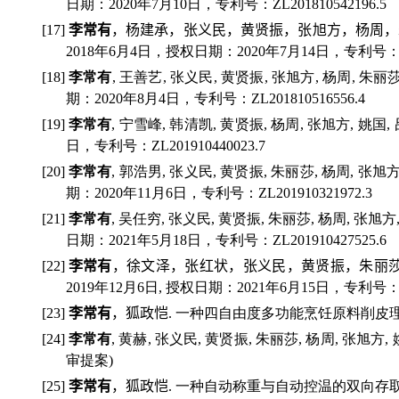
日期：
2020
年
7
月
10
日，专利号：
ZL201810542196.5
[17]
李常有
，杨建承，张义民，黄贤振，张旭方，杨周，
2018
年
6
月
4
日，授权日期：
2020
年
7
月
14
日，专利号
[18]
李常有
,
王善艺
,
张义民
,
黄贤振
,
张旭方
,
杨周
,
朱丽
期：
2020
年
8
月
4
日，专利号：
ZL201810516556.4
[19]
李常有
,
宁雪峰
,
韩清凯
,
黄贤振
,
杨周
,
张旭方
,
姚国
,
日，专利号：
ZL201910440023.7
[20]
李常有
,
郭浩男
,
张义民
,
黄贤振
,
朱丽莎
,
杨周
,
张旭
期：
2020
年
11
月
6
日，专利号：
ZL201910321972.3
[21]
李常有
,
吴任穷
,
张义民
,
黄贤振
,
朱丽莎
,
杨周
,
张旭方
日期：
2021
年
5
月
18
日，专利号：
ZL201910427525.6
[22]
李常有
，徐文泽，张红状，张义民，黄贤振，朱丽
2019
年
12
月
6
日
,
授权日期：
2021
年
6
月
15
日，专利号
[23]
李常有
，狐政恺
.
一种四自由度多功能烹饪原料削皮
[24]
李常有
,
黄赫
,
张义民
,
黄贤振
,
朱丽莎
,
杨周
,
张旭方
,
审提案
)
[25]
李常有
，狐政恺
.
一种自动称重与自动控温的双向存