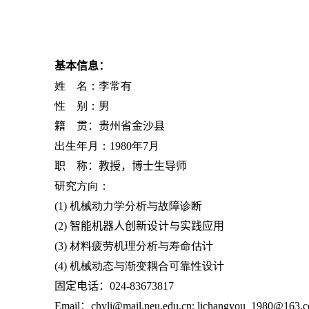
基本信息：
姓 名：李常有
性 别：男
籍 贯：贵州省金沙县
出生年月：
1980
年
7
月
职 称：教授，
博士生
导师
研究方向：
(1)
机械动力学分析与故障诊断
(2)
智能机器人创新设计与实践应用
(3)
材料疲劳机理分析与寿命估计
(4)
机械动态与渐变耦合可靠性设计
固定电话：
024-83673817
Email
：
chyli@mail.neu.edu.cn; lichangyou_1980@163.