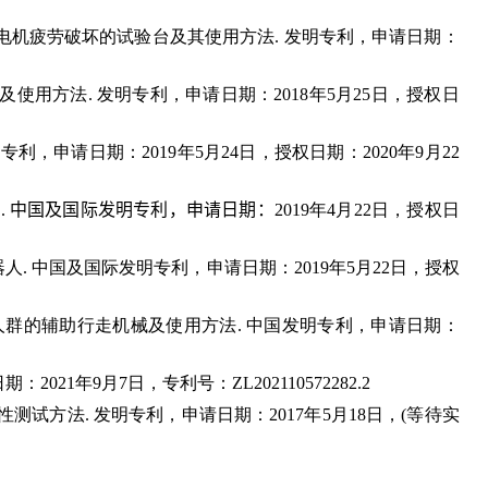
电机疲劳破坏的试验台及其使用方法
.
发明专利，申请日期：
及使用方法
.
发明专利，申请日期：
2018
年
5
月
25
日，授权日
明专利，申请日期：
2019
年
5
月
24
日，授权日期：
2020
年
9
月
22
法
.
中国及国际
发明专利，申请日期：
201
9
年
4
月
2
2
日，授权日
器人
.
中国及国际发明专利，申请日期：
2019
年
5
月
2
2
日，授权
人群的辅助行走机械及使用方法
.
中国发明专利，申请日期：
日期：
2021
年
9
月
7
日，专利号：
ZL202110572282.2
性测试方法
.
发明专利，申请日期：
2017
年
5
月
18
日，
(
等待实