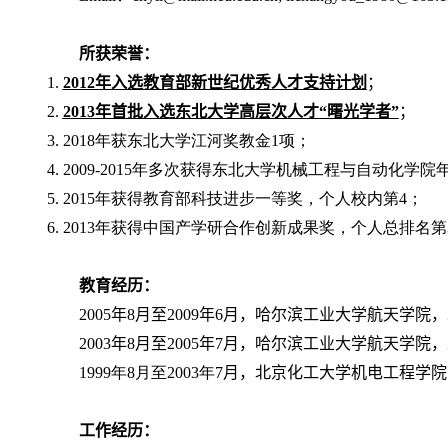
所获荣誉：
1.
2012
年入选教育部新世纪优秀人才支持计划
；
2.
2013
年首批入选东北大学高层次人才“曙光学者”
；
3. 2018
年获东北大学江河奖教金
1
项；
4. 2009-2015
年多次获得东北大学机械工程与自动化学院
5. 2015
年获得教育部科技进步一等奖，个人校内第
4
；
6. 2013
年获得中国产学研合作创新成果奖，个人总排名第
教育经历：
2005
年
8
月至
2009
年
6
月，哈尔滨工业大学航天学院，
2003
年
8
月至
2005
年
7
月，哈尔滨工业大学航天学院，
1999
年
8
月至
2003
年
7
月，北京化工大学机电工程学院
工作经历：