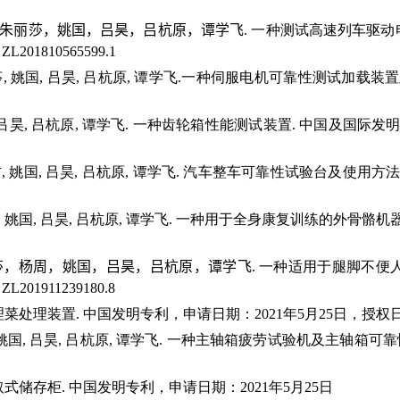
朱丽莎，姚国，吕昊，吕杭原，谭学飞
.
一种测试高速列车驱动
：
ZL201810565599.1
莎
,
姚国
,
吕昊
,
吕杭原
,
谭学飞
.
一种伺服电机可靠性测试加载装置
吕昊
,
吕杭原
,
谭学飞
.
一种齿轮箱性能测试装置
.
中国及国际发
方
,
姚国
,
吕昊
,
吕杭原
,
谭学飞
.
汽车整车可靠性试验台及使用方
,
姚国
,
吕昊
,
吕杭原
,
谭学飞
.
一种用于全身康复训练的外骨骼机
莎，杨周，姚国，吕昊，吕杭原，谭学飞
.
一种适用于腿脚不便
：
ZL201911239180.8
理菜处理装置
.
中国发明专利，申请日期：
2021
年
5
月
25
日，授权
姚国
,
吕昊
,
吕杭原
,
谭学飞
.
一种主轴箱疲劳试验机及主轴箱可靠
取式储存柜
.
中国发明专利，申请日期：
2021
年
5
月
25
日