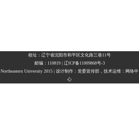
校址：辽宁省沈阳市和平区文化路三巷11号
邮编：110819 | 辽ICP备11009868号-3
Northeastern University 2015 | 设计制作：党委宣传部，技术运维：网络中
心