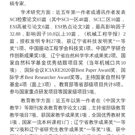
稿专家。
学术研究方面：近五年第一作者或通讯作者发表
SCI
检索
论文
65
篇（其中
SCI
一区
48
篇、
SCI
二区
16
篇，
ESI
高被引论文
6
篇、
ESI
热点论文
3
篇，最高影响因子
32.88
，影响因子
1
0.0
以上
10
篇，《机械工程学报》
2
篇，授权发明专利
27
项。获辽宁省科技发明奖“一等
奖”
1
项
、
中国振动工程学会
科技奖
1
项
、中国产学研合
作创新成果奖
1
项、辽宁省自然科学学术成果奖
2
项、
国
家自然科学基金优秀结题项目
奖
（
当年
机械口共
10
项）、国际会议
ICIARE2020
获
Best
P
aper
A
ward
奖、国
际学术
Best Researcher Award
奖
等。
主持国家自然科学
基金
4
项
（面上
3
项）
、教育部等省部级项目共计
8
项
，
参与国家重点研发项目等国家级项目
5
项。
教育教学方面：近五年以第一作者在《中国大学
教学》等期刊发表教育教学论文
1
2
篇，主持省部级教育
教学项目
7
项。获国家教学成果奖
1
项，全国优秀教材奖
1
项，国家一流本科课程
1
门；辽宁省教学成果奖“一等
奖”
2
项和辽宁省研究生教学成果奖“一等奖”
1
项。获中