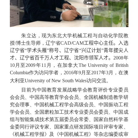
朱立达，现为东北大学机械工程与自动化学院教
授
/
博士生导师，辽宁省
CAD/CAM
工程中心主任。
入选
辽宁省“学术头雁”称号
、
辽宁省“兴辽计划”青年拔尖人
才
、
辽宁省百千万人才工程
、
沈阳市领军人才。
2008
年
10
月至
2009
年
11
月，在加拿大
The University of British
Columbia
作为访问学者，
2016
年
9
月至
2017
年
3
月，在澳
大利亚
University of New South Wales
访问交流。
目前为中国教育发展战略学会教育评价专业委员
会会员、中国高等教育学会会员、全国机械制造教学研
究会理事、中国机械工程学会高级会员、中国振动工程
学会会员、全国磨粒加工技术专业委员会委员、中国成
组与智能集成技术第五届委员会常委、国家自然科学基
金委同行评议专家、国家重点研发国际项目评审专家、
《机械工程学报》及《中国机械工程》等杂志编委或审