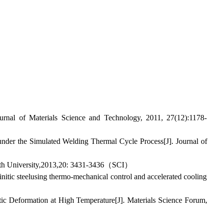
nal of Materials Science and Technology, 2011, 27(12):1178-
nder the Simulated Welding Thermal Cycle Process[J]. Journal of
l South University,2013,20: 3431-3436（SCI）
itic steelusing thermo-mechanical control and accelerated cooling
ic Deformation at High Temperature[J]. Materials Science Forum,