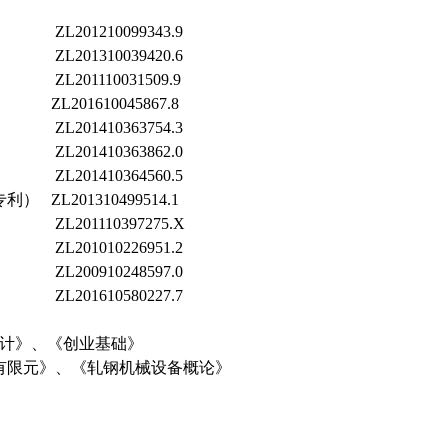
01210099343.9
1310039420.6
1110031509.9
201610045867.8
1410363754.3
410363862.0
410364560.5
L201310499514.1
1110397275.X
1010226951.2
0910248597.0
201610580227.7
计》、《创业基础》
有限元》、《轧钢机械设备概论》