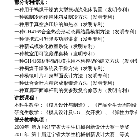
部分专利情况：
一种用于褐煤干燥的大型振动流化床装置（发明专利） ZL2
一种磁制冷的便携冰箱及制冷方法（发明专利） ZL20
一种用于真空热压炉的加热器（发明专利） ZL20
一种GH4169合金热变形动态再结晶模拟方法（发明专利） ZL
一种便携式可升降多功能讲桌（发明专利） ZL20
一种新式模块化教室系统（发明专利） ZL201
一种教室用可隐藏课桌椅（发明专利） ZL201
一种GH4169材料辊轧模拟用本构模型的建立方法（发明专利） Z
一种褐煤干燥系统及干燥方法（发明专利） ZL20
一种模锻叶片叶身型面设计方法（发明专利） ZL20
一种钛合金叶片精密成形锻造方法（发明专利） ZL20
一种直廓环面蜗杆副的变参数复合修形方（发明专利） ZL
讲授课程：
本科生教学：《模具设计与制造》、《产品全生命周期设
研究生教学：《模具设计及UG二次开发》、《弹性力学
部分教学奖项：
2009年 第九届辽宁省大学生机械创新设计大赛一等奖
2011年 第十届辽宁省大学生机械创新设计大赛二等奖