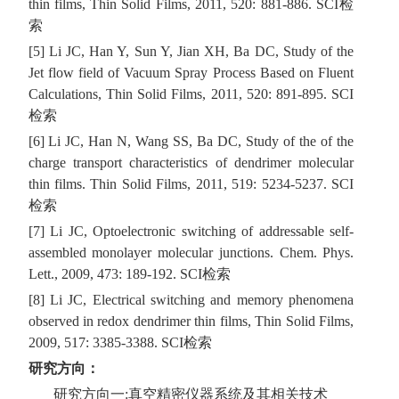
thin films, Thin Solid Films, 2011, 520: 881-886. SCI检
索
[5] Li JC, Han Y, Sun Y, Jian XH, Ba DC, Study of the
Jet flow field of Vacuum Spray Process Based on Fluent
Calculations, Thin Solid Films, 2011, 520: 891-895. SCI
检索
[6] Li JC, Han N, Wang SS, Ba DC, Study of the of the
charge transport characteristics of dendrimer molecular
thin films. Thin Solid Films, 2011, 519: 5234-5237. SCI
检索
[7] Li JC, Optoelectronic switching of addressable self-
assembled monolayer molecular junctions. Chem. Phys.
Lett., 2009, 473: 189-192. SCI检索
[8] Li JC, Electrical switching and memory phenomena
observed in redox dendrimer thin films, Thin Solid Films,
2009, 517: 3385-3388. SCI检索
研究方向：
研究方向一:真空精密仪器系统及其相关技术