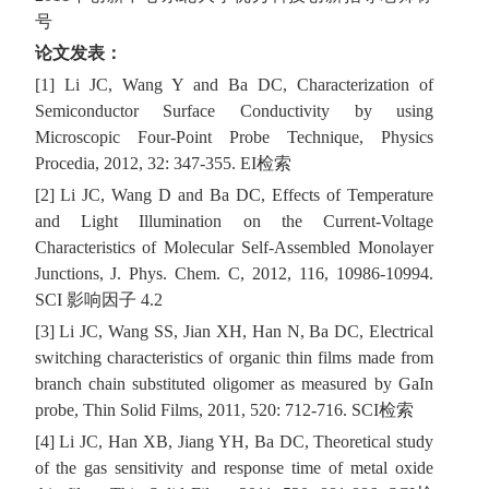
号
论文发表：
[1] Li JC, Wang Y and Ba DC, Characterization of
Semiconductor Surface Conductivity by using
Microscopic Four-Point Probe Technique, Physics
Procedia, 2012, 32: 347-355. EI检索
[2] Li JC, Wang D and Ba DC, Effects of Temperature
and Light Illumination on the Current-Voltage
Characteristics of Molecular Self-Assembled Monolayer
Junctions, J. Phys. Chem. C, 2012, 116, 10986-10994.
SCI 影响因子 4.2
[3] Li JC, Wang SS, Jian XH, Han N, Ba DC, Electrical
switching characteristics of organic thin films made from
branch chain substituted oligomer as measured by GaIn
probe, Thin Solid Films, 2011, 520: 712-716. SCI检索
[4] Li JC, Han XB, Jiang YH, Ba DC, Theoretical study
of the gas sensitivity and response time of metal oxide