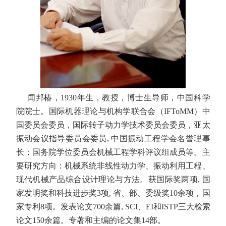
闻邦椿，
1930
年生，教授，博士生导师，中国科学
院院士。国际机器理论与机构学联合会（
IFToMM
）中
国委员会委员，国际转子动力学技术委员会委员，亚太
振动会议指导委员会委员
,
中国振动工程学会名誉理事
长；国务院学位委员会机械工程学科评议组成员等。主
要研究方向：机械系统非线性动力学、振动利用工程、
现代机械产品综合设计理论与方法。获国际奖两项
,
国
家发明奖和科技进步奖
3
项
,
省、部、委级奖
10
余项，国
家专利
8
项。发表论文
700
余篇
, SCI
、
EI
和
ISTP
三大检索
论文
150
余篇。专著和主编的论文集
14
部。