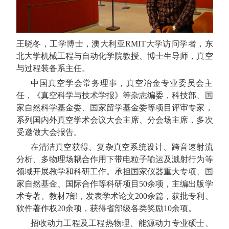
王晓冬，工学博士
，澳大利亚
RMIT
大学访问学者，
东
北大学机械工程与自动化学院教授、博士生导师，真空
与过程装备系主任。
中国真空学会常务理事，真空冶金专业委员会主
任，《真空科学与技术学报》等杂志编委，科技部、国
家自然科学基金委、国家留学基金委等项目评审专家，
系列国内外真空学术会议大会主席、分会场主席，多次
受邀做大会报告。
在清洁真空获得、复杂真空系统设计、跨音速射流
分析、多物理场耦合作用下带电粒子输运及溅射行为等
领域开展教学和科研工作。承担国家仪器重大专项、国
家自然基金、国际合作等科研项目
50
余项，主编出版学
术专著、教材
7
部，发表学术论文
200
余篇，获批专利、
软件著作权
20
余项，获得省部级各类奖励
10
余项。
招收
动力工程及工程热物理、能源动力专业硕士、