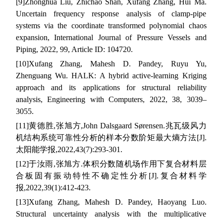
[9]
Zhonghua Liu, Zhichao Shan, Xufang Zhang, Hui Ma.
Uncertain frequency response analysis of clamp-pipe
systems via the coordinate transformed polynomial chaos
expansion, International Journal of Pressure Vessels and
Piping, 2022, 99, Article ID: 104720.
[10]
Xufang Zhang, Mahesh D. Pandey, Ruyu Yu,
Zhenguang Wu. HALK: A hybrid active-learning Kriging
approach and its applications for structural reliability
analysis, Engineering with Computers, 2022, 38, 3039–
3055.
[11]
黄德胜
,
张旭方
,
John Dalsgaard S
ø
rensen.
兆瓦级风力
机结构系统可靠性分析的样本分数阶矩最大熵方法
[J].
太阳能学报
,
2022,
43(7):293-301.
[12]
于汝雨
,
张旭方
.
体积分数随机场作用下复合材料层
合板固有振动特性不确定性分析
[J].
复合材料学
报
,
2022,
39(1):412-423.
[13]
Xufang Zhang, Mahesh D. Pandey, Haoyang Luo.
Structural uncertainty analysis with the multiplicative