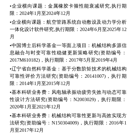
•
企业横向课题：金属橡胶卡箍性能衰减研究
,
执行期
限：
2024
年
1
月至
2024
年
12
月
•
企业横向课题：航空管路系统自动敷设及动力学分析
一体化设计软件研究
,
执行期限：
2024
年
6
月至
2025
年
12
月
•
中国博士后科学基金一等面上项目：机械结构多源信
息融合与时变可靠性稳健更新策略研究
(
资助编号：
2017M610182)
，执行期限：
2017
年
5
月至
2019
年
4
月
•
辽宁省自然科学基金：基于分数阶矩技术的机械结构
可靠性评价方法研究
(
资助编号：
20141007)
，执行期
限：
2014
年
1
月至
2015
年
12
月
•
基本科研业务费：风电轴承振动疲劳失效与动态可靠
性设计方法研究
(
资助编号：
N2003029)
，执行期限：
2020
年
1
月至
2021
年
12
月
•
基本科研业务费：机械结构可靠性更新与高效实现方
法研究
(
资助编号：
N150304009)
，执行期限：
2016
年
1
月至
2017
年
12
月