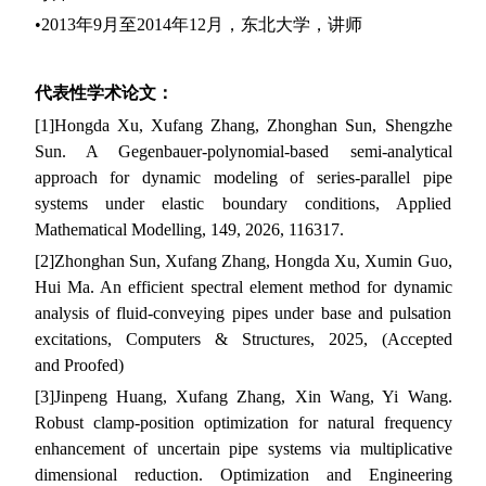
•
2013
年
9
月至
2014
年
12
月，东北大学，讲师
代表性学术论文：
[1]
Hongda Xu, Xufang Zhang, Zhonghan Sun, Shengzhe
Sun. A Gegenbauer-polynomial-based semi-analytical
approach for dynamic modeling of series-parallel pipe
systems under elastic boundary conditions, Applied
Mathematical Modelling, 149, 2026, 116317.
[2]
Zhonghan Sun, Xufang Zhang, Hongda Xu, Xumin Guo,
Hui Ma. An efficient spectral element method for dynamic
analysis of fluid-conveying pipes under base and pulsation
excitations, Computers & Structures, 2025, (Accepted
and
P
roofed
)
[3]
J
inpeng
Huang, Xufang Zhang, Xin Wang, Yi Wang.
Robust clamp-position optimization for natural frequency
enhancement of uncertain pipe systems via multiplicative
dimensional reduction. Optimization and Engineering