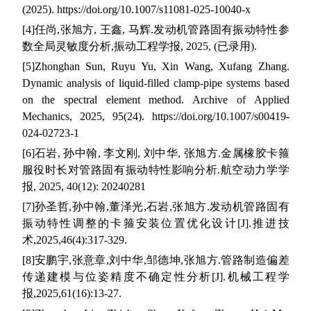
(2025).
https://doi.org/10.1007/s11081-025-10040-x
[4]
任尚
,
张旭方
,
王鑫
,
马辉
.
发动机管路固有振动特性参
数全局灵敏度分析
,
振动工程学报
,
2025, (
已录用
)
.
[5]
Zhonghan Sun, Ruyu Yu, Xin Wang, Xufang Zhang.
Dynamic analysis of liquid-filled clamp-pipe systems based
on the spectral element method. Archive of Applied
Mechanics, 2025, 95(24). https://doi.org/10.1007/s00419-
024-02723-1
[6]
石岩
,
孙中翰
,
李文刚
,
刘中华
,
张旭方
.
金属橡胶卡箍
服役时长对管路固有振动特性影响分析
.
航空动力学学
报
,
2025, 40(12): 20240281
[7]
孙圣哲
,
孙中翰
,
董泽光
,
石岩
,
张旭方
.
发动机管路固有
振动特性调整的卡箍安装位置优化设计
[J].
推进技
术
,
2025,
46(4):317-329.
[8]
安鹏宇
,
张意章
,
刘中华
,
邹德坤
,
张旭方
.
管路制造偏差
传递建模与位姿精度不确定性分析
[J].
机械工程学
报
,
2025,
61(16):13-27.