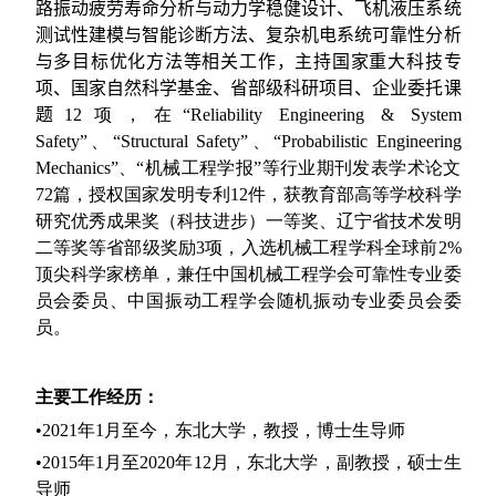
路振动疲劳寿命分析与动力学稳健设计、飞机液压系统
测试性建模与智能诊断方法、复杂机电系统可靠性分析
与多目标优化方法等相关工作，主持国家重大科技专
项、国家自然科学基金、省部级科研项目、企业委托课
题
1
2
项，在“
Reliability Engineering & System
Safety”
、“
Structural Safety”
、“
Probabilistic Engineering
Mechanics”
、“机械工程学报”等行业期刊发表学术论文
72
篇，授权国家发明专利
12
件，获教育部高等学校科学
研究优秀成果奖（科技进步）一等奖、辽宁省技术发明
二等奖等省部级奖励
3
项，入选机械工程学科全球前
2%
顶尖科学家榜单，兼任中国机械工程学会可靠性专业委
员会委员、中国振动工程学会随机振动专业委员会委
员。
主要工作经历：
•
2021
年
1
月至今，东北大学，教授，博士生导师
•
2015
年
1
月至
2020
年
12
月，东北大学，副教授
，硕士生
导师