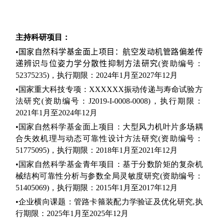
主持科研项目：
•
国家自然科学基金面上项目：
航空发动机管路偏差传
递辨识与位姿力学分散性抑制方法研究
(
资助编号：
52375235)
，执行期限：
2024
年
1
月至
2027
年
12
月
•
国家重大科技专项：
X
XXXXX
振动传递与寿命试验方
法研究
(
资助编号：
J2019-I-0008-
0008
)
，执行期限：
2021
年
1
月至
2
024
年
12
月
•
国家自然科学基金面上项目：大型风力机叶片多场耦
合失效机理与动态可靠性设计方法研究
(
资助编号：
51775095)
，执行期限：
2018
年
1
月至
2021
年
12
月
•
国家自然科学基金青年项目：基于分数阶矩的复杂机
械结构可靠性分析与参数全局灵敏度研究
(
资助编号：
51405069)
，执行期限：
2015
年
1
月至
2017
年
12
月
•
企业横向课题：管路卡箍装配力学验证及优化研究
,
执
行期限：
2025
年
1
月至
2025
年
12
月