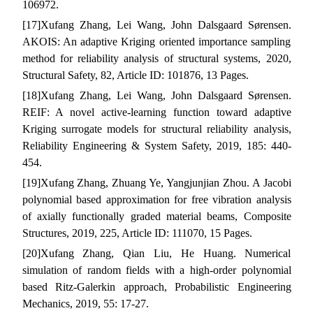
106972.
[17]
Xufang Zhang, Lei Wang, John Dalsgaard Sørensen.
AKOIS: An adaptive Kriging oriented importance sampling
method for reliability analysis of structural systems, 2020,
Structural Safety, 82, Article ID: 101876, 13 Pages.
[18]
Xufang Zhang, Lei Wang, John Dalsgaard Sørensen.
REIF: A novel active-learning function toward adaptive
Kriging surrogate models for structural reliability analysis,
Reliability Engineering & System Safety, 2019, 185: 440-
454.
[19]
Xufang Zhang, Zhuang Ye, Yangjunjian Zhou. A Jacobi
polynomial based approximation for free vibration analysis
of axially functionally graded material beams, Composite
Structures, 2019, 225, Article ID: 111070, 15 Pages.
[20]
Xufang Zhang, Qian Liu, He Huang. Numerical
simulation of random fields with a high-order polynomial
based Ritz-Galerkin approach, Probabilistic Engineering
Mechanics, 2019, 55: 17-27.