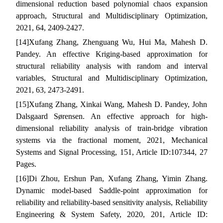
dimensional reduction based polynomial chaos expansion
approach, Structural and Multidisciplinary Optimization,
2021, 64, 2409-2427.
[14]
Xufang Zhang, Zhenguang Wu, Hui Ma, Mahesh D.
Pandey. An effective Kriging-based approximation for
structural reliability analysis with random and interval
variables, Structural and Multidisciplinary Optimization,
2021, 63, 2473-2491.
[15]
Xufang Zhang, Xinkai Wang, Mahesh D. Pandey, John
Dalsgaard Sørensen. An effective approach for high-
dimensional reliability analysis of train-bridge vibration
systems via the fractional moment, 2021, Mechanical
Systems and Signal Processing, 151, Article ID:107344, 27
Pages.
[16]
Di Zhou, Ershun Pan, Xufang Zhang, Yimin Zhang.
Dynamic model-based Saddle-point approximation for
reliability and reliability-based sensitivity analysis, Reliability
Engineering & System Safety, 2020, 201, Article ID: